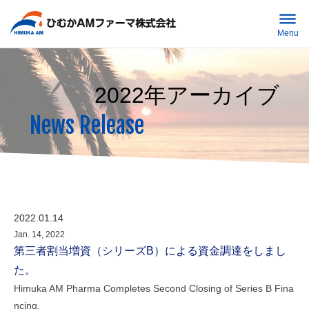
Menu
Home
2022年アーカイブ
About Us
News Release
Missiion
ミッション
R&D
Outline
会社概要
ニュースリリース
お問い合わせ
2022.01.14
History
沿革
News Release
Contact Us
Jan. 14, 2022
第三者割当増資（シリーズB）による資金調達をしまし
た。
Himuka AM Pharma Completes Second Closing of Series B Fina
ncing.