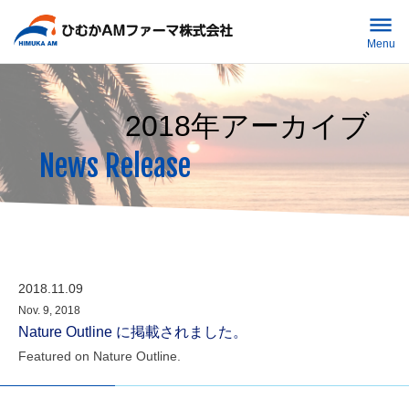
Menu
Home
2018年アーカイブ
About Us
News Release
Missiion
ミッション
R&D
Outline
会社概要
ニュースリリース
お問い合わせ
2018.11.09
History
沿革
News Release
Contact Us
Nov. 9, 2018
Nature Outline に掲載されました。
Featured on Nature Outline.